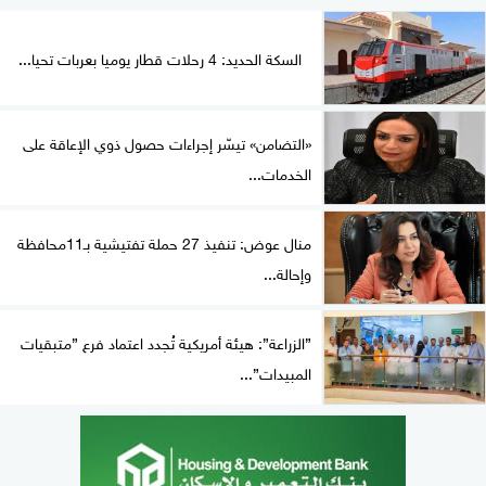
السكة الحديد: 4 رحلات قطار يوميا بعربات تحيا...
«التضامن» تيسّر إجراءات حصول ذوي الإعاقة على
الخدمات...
منال عوض: تنفيذ 27 حملة تفتيشية بـ11محافظة
وإحالة...
”الزراعة”: هيئة أمريكية تُجدد اعتماد فرع ”متبقيات
المبيدات”...