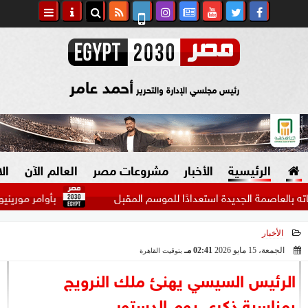
أحمد عامر
رئيس مجلسي الإدارة والتحرير
الرئيسية
الأخبار
مشروعات مصر
العالم الآن
ال
صمة الجديدة استعدادًا للموسم المقبل
بأوامر مورينيو.. ريال 
الأخبار
السياسة
صنع في مصر
الجمعة، 15 مايو 2026
02:41 مـ
بتوقيت القاهرة
2026-05-15 14:41:33
دين وفتاوى
الرئيس السيسي يهنئ ملك النرويج
الرئاسة
بمناسبة ذكرى يوم الدستور