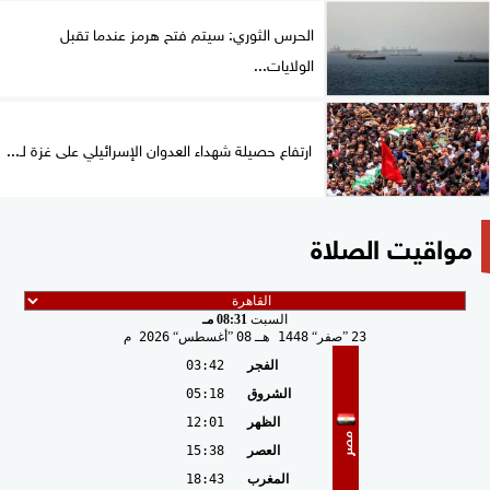
الحرس الثوري: سيتم فتح هرمز عندما تقبل
الولايات...
ارتفاع حصيلة شهداء العدوان الإسرائيلي على غزة لـ...
مواقيت الصلاة
السبت
08:31 مـ
23
صفر
1448 هـ
08
أغسطس
2026 م
الفجر
03:42
الشروق
05:18
الظهر
12:01
مصر
العصر
15:38
المغرب
18:43