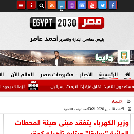
أحمد عامر
رئيس مجلسي الإدارة والتحرير
الرئيسية
الأخبار
مشروعات مصر
العالم الآن
ال
ذ اتفاق غزة إذا التزمت إسرائيل
الزمالك يعود لمعسكر العاصم
الاقتصاد
السياسة
صنع في مصر
الأحد، 10 مايو 2026
03:21 مـ
بتوقيت القاهرة
2026-05-10 15:21:00
دين وفتاوى
وزير الكهرباء يتفقد مبنى هيئة المحطات
الرئاسة
المائية ”سابقا” ويتابع تأهيله كمقر