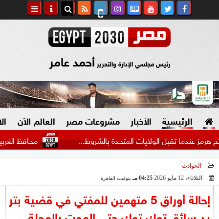
أحمد عامر
رئيس مجلسي الإدارة والتحرير
الرئيسية
الأخبار
مشروعات مصر
العالم الآن
ال
ما تقبل الولايات المتحدة بالشروط...
محافظ الغربية يستقبل
الحوادث
السياسة
صنع في مصر
الثلاثاء، 12 مايو 2026
04:25 مـ
بتوقيت القاهرة
2026-05-12 16:25:15
دين وفتاوى
إحالة أوراق 5 متهمين للمفتي في قضية بتر
الرئاسة
يد سائق توك توك حتى الموت بالمحلة