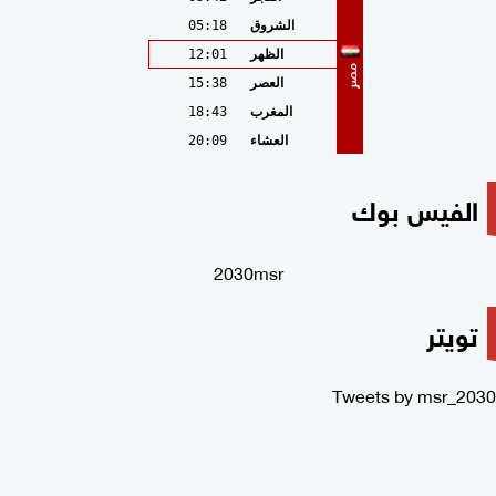
الشروق
05:18
الظهر
12:01
مصر
العصر
15:38
المغرب
18:43
العشاء
20:09
الفيس بوك
2030msr
تويتر
Tweets by msr_2030