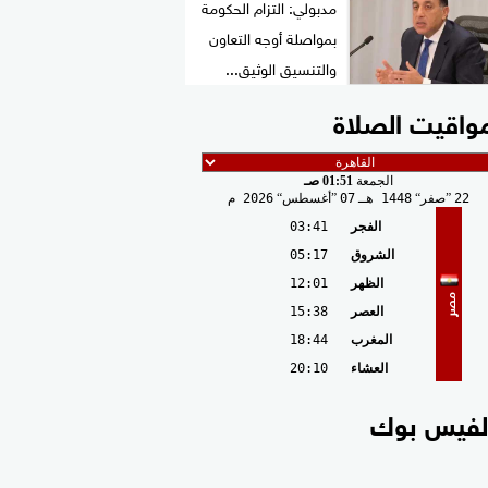
مدبولي: التزام الحكومة
بمواصلة أوجه التعاون
والتنسيق الوثيق...
واقيت الصلاة
الجمعة
01:51 صـ
22
صفر
1448 هـ
07
أغسطس
2026 م
الفجر
03:41
الشروق
05:17
الظهر
12:01
مصر
العصر
15:38
المغرب
18:44
العشاء
20:10
لفيس بوك