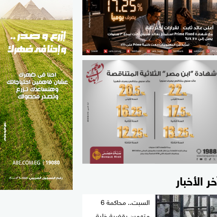
الطب والصحة
مواهب مصر
خر الأخبار
السبت.. محاكمة 6
متهمين بقضية خلية