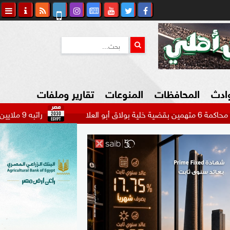
وادث
المحافظات
المنوعات
تقارير وملفات
راتبه 9 ملايين دولار.. بيراميدز يتحرك لضم مهاجم الاتحاد السعودي...
كاوي المواطن
السياحة في مصر
التكنولوجيا
المرأة والأسرة
السيارات