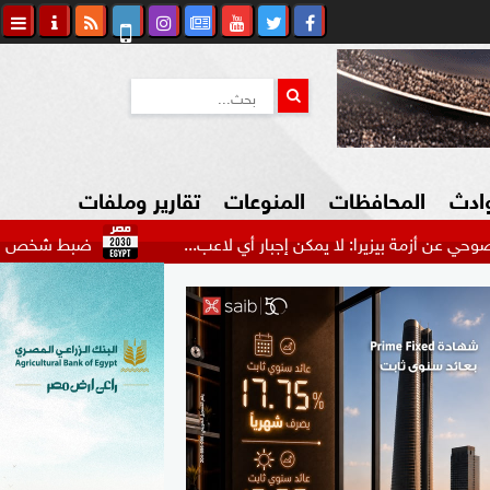
وادث
المحافظات
المنوعات
تقارير وملفات
يزيرا: لا يمكن إجبار أي لاعب...
ضبط شخص انتحل صفة ضابط
كاوي المواطن
السياحة في مصر
التكنولوجيا
المرأة والأسرة
السيارات