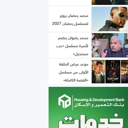
محمد رمضان يروج
لمسلسل رمضان 2027
محمد رضوان ينضم
لأسرة مسلسل «حب
مستحيل»
موعد عرض الحلقة
الأولى من مسلسل
«القصة الكاملة»