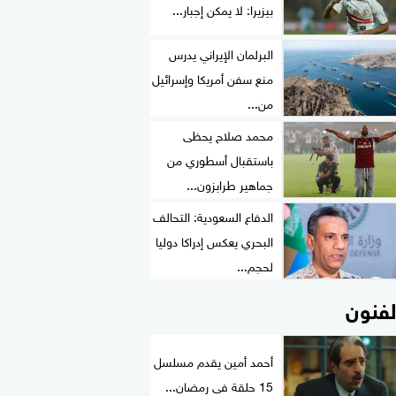
بيزيرا: لا يمكن إجبار...
البرلمان الإيراني يدرس
منع سفن أمريكا وإسرائيل
من...
محمد صلاح يحظى
باستقبال أسطوري من
جماهير طرابزون...
الدفاع السعودية: التحالف
البحري يعكس إدراكا دوليا
لحجم...
لفنون
أحمد أمين يقدم مسلسل
15 حلقة فى رمضان...