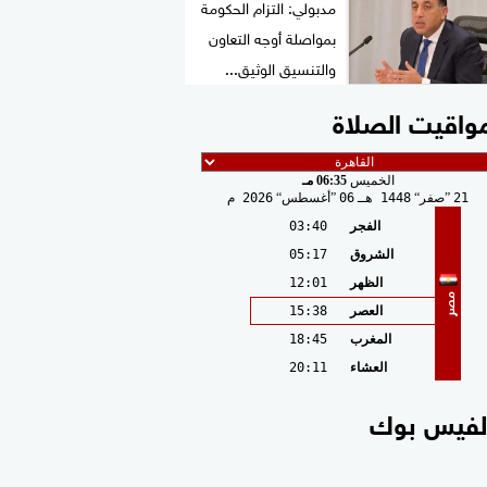
مدبولي: التزام الحكومة
بمواصلة أوجه التعاون
والتنسيق الوثيق...
واقيت الصلاة
الخميس
06:35 مـ
21
صفر
1448 هـ
06
أغسطس
2026 م
الفجر
03:40
الشروق
05:17
الظهر
12:01
مصر
العصر
15:38
المغرب
18:45
العشاء
20:11
لفيس بوك