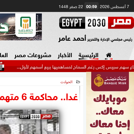
7 أغسطس 2026
00:59
22 صفر 1448
أحمد عامر
رئيس مجلسي الإدارة والتحرير
الرئيسية
الأخبار
مشروعات مصر
العا
إكس رغم السماح لمساهميها ببيع أسمهم لأول...
عاجل.. ال
الحوادث
السياسة
صنع في مصر
2026-05-13 15:18:20
غدا.. محاكمة 6 متهمين بقضية خلية بولاق أبو العلا
دين وفتاوى
الرئاسة
البرلمان