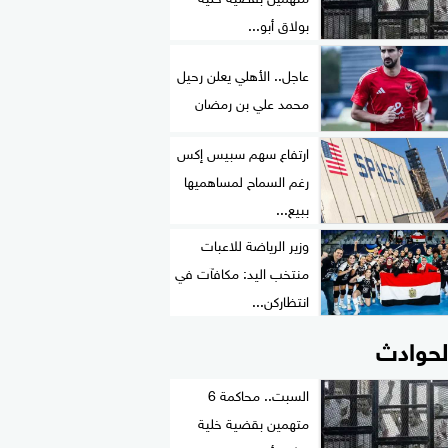
بولاق أبو...
عاجل.. الأهلي يعلن رحيل
محمد علي بن رمضان
ارتفاع سهم سبيس إكس
رغم السماح لمساهميها
ببيع...
وزير الرياضة للاعبات
منتخب اليد: مكافآت في
انتظاركن...
لحوادث
السبت.. محاكمة 6
متهمين بقضية خلية