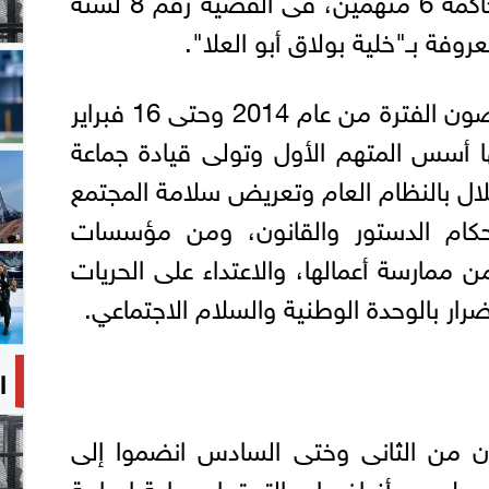
وقال أمر الإحالة إنه فى غضون الفترة من عام 2014 وحتى 16 فبراير
جها أسس المتهم الأول وتولى قيادة جماعة
لال بالنظام العام وتعريض سلامة المجتمع
حكام الدستور والقانون، ومن مؤسسات
 ممارسة أعمالها، والاعتداء على الحريات
ار بالوحدة الوطنية والسلام الاجتماعي.
ا
همون من الثانى وختى السادس انضموا إلى
علمهم بأغراضها، والتحقوا بجماعة إرهابية