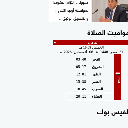
مدبولي: التزام الحكومة
بمواصلة أوجه التعاون
والتنسيق الوثيق...
واقيت الصلاة
الخميس
10:59 مـ
21
صفر
1448 هـ
06
أغسطس
2026 م
الفجر
03:40
الشروق
05:17
الظهر
12:01
مصر
العصر
15:38
المغرب
18:45
العشاء
20:11
لفيس بوك