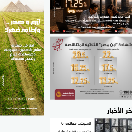
الطب والصحة
مواهب مصر
خر الأخبار
السبت.. محاكمة 6
متهمين بقضية خلية