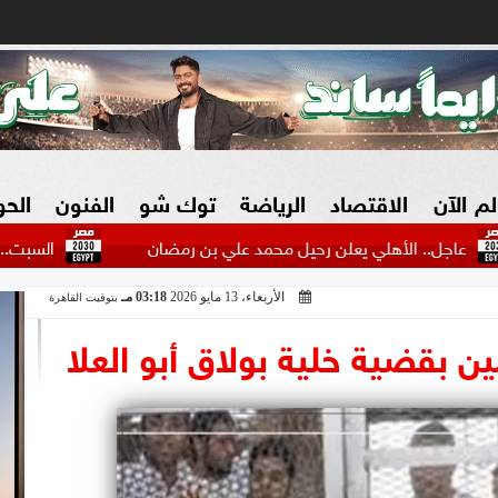
لم الآن
الاقتصاد
الرياضة
توك شو
الفنون
الح
أهلي يعلن رحيل محمد علي بن رمضان
السبت.. محاكمة 6 متهمين بقضية خلية بولاق أبو العلا
الأربعاء، 13 مايو 2026
03:18 مـ
بتوقيت القاهرة
البنوك
بطولات مصرية
فيديو 2030
ش
الزراعة فى مصر
بطولات عربية
سوق العقارات
بطولات أوروبية
المسؤولية المجتمعية
بطولات عالمية