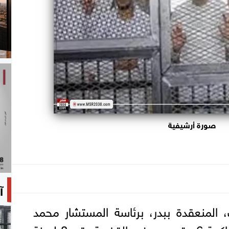
صورة أرشيفية
آ
ب، المنعقدة ببدر، برئاسة المستشار محمد
السعيد الشربينى، غدا، محاكمة 6 متهمين، فى القضية رقم 8 لسنة