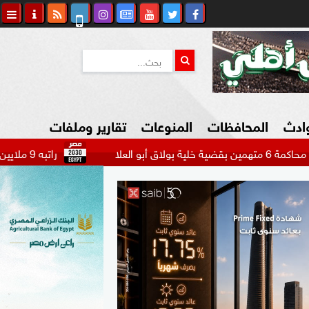
وادث
المحافظات
المنوعات
تقارير وملفات
راتبه 9 ملايين دولار.. بيراميدز يتحرك لضم مهاجم الاتحاد السعودي...
كاوي المواطن
السياحة في مصر
التكنولوجيا
المرأة والأسرة
السيارات