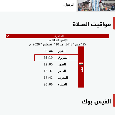
للرحيل...
مواقيت الصلاة
الإثنين
08:20 صـ
25
صفر
1448 هـ
10
أغسطس
2026 م
الفجر
03:44
الشروق
05:19
الظهر
12:00
مصر
العصر
15:37
المغرب
18:42
العشاء
20:06
الفيس بوك