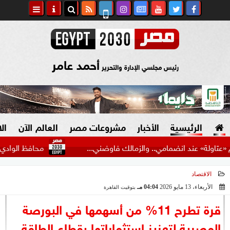
أحمد عامر
رئيس مجلسي الإدارة والتحرير
الرئيسية
الأخبار
مشروعات مصر
العالم الآن
ال
ند انضمامي.. والزمالك فاوضني...
محافظ الوادي الجديد تلتق
الاقتصاد
السياسة
صنع في مصر
الأربعاء، 13 مايو 2026
04:04 مـ
بتوقيت القاهرة
2026-05-13 16:04:59
دين وفتاوى
قرة تطرح 11% من أسهمها في البورصة
الرئاسة
المصرية لتعزيز استثماراتها بقطاع الطاقة