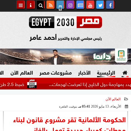
أحمد عامر
رئيس مجلسي الإدارة والتحرير
الرئيسية
الأخبار
مشروعات مصر
العالم الآن
ال
جمة دول الخليج إذا تعرضت لهجمات...
ضبط 2.5 طن هيدرو بـ1.4 مليار جنيه في مزرعتين بالإسماعيلية
العالم الآن
السياسة
صنع في مصر
الأربعاء، 13 مايو 2026
05:41 مـ
بتوقيت القاهرة
2026-05-13 17:41:36
دين وفتاوى
الحكومة الألمانية تقر مشروع قانون لبناء
الرئاسة
محطات كهرباء جديدة تعمل بالغاز