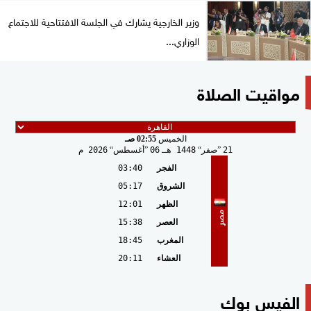
وزير الخارجية يشارك في الجلسة الافتتاحية للاجتماع
الوزاري...
مواقيت الصلاة
الخميس
02:55 صـ
21
صفر
1448 هـ
06
أغسطس
2026 م
الفجر
03:40
الشروق
05:17
الظهر
12:01
مصر
العصر
15:38
المغرب
18:45
العشاء
20:11
الفيس بوك