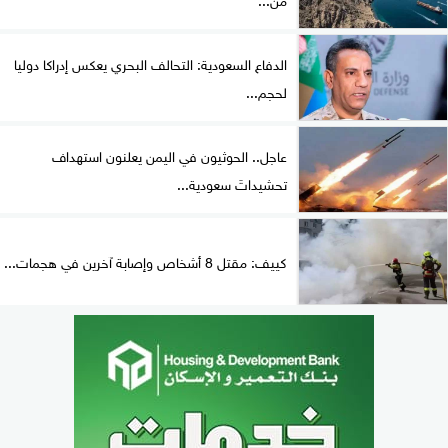
الدفاع السعودية: التحالف البحري يعكس إدراكا دوليا
لحجم...
عاجل.. الحوثيون في اليمن يعلنون استهداف
تحشيداتَ سعودية...
كييف: مقتل 8 أشخاص وإصابة آخرين في هجمات...