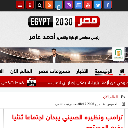
أحمد عامر
رئيس مجلسي الإدارة والتحرير
الرئيسية
الأخبار
مشروعات مصر
العالم الآن
ال
ة بيزيرا: لا يمكن إجبار أي لاعب...
ضبط شخص انتحل صفة ض
العالم الآن
السياسة
صنع في مصر
الخميس، 14 مايو 2026
08:17 صـ
بتوقيت القاهرة
2026-05-14 08:17:08
دين وفتاوى
ترامب ونظيره الصيني يبدأن اجتماعا ثنئيا
الرئاسة
رفيع المستوى