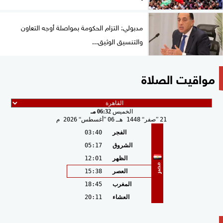
مدبولي: التزام الحكومة بمواصلة أوجه التعاون
والتنسيق الوثيق...
مواقيت الصلاة
الخميس
06:32 مـ
21
صفر
1448 هـ
06
أغسطس
2026 م
الفجر
03:40
الشروق
05:17
الظهر
12:01
مصر
العصر
15:38
المغرب
18:45
العشاء
20:11