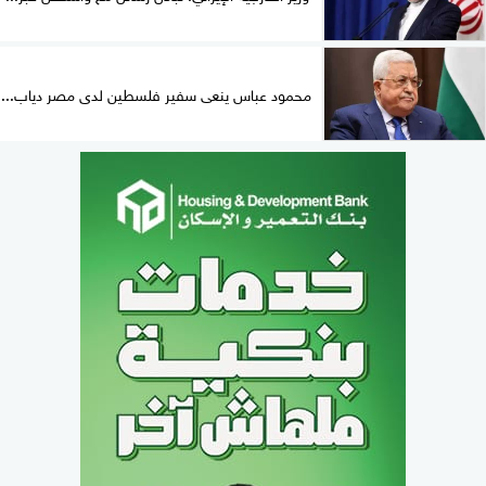
محمود عباس ينعى سفير فلسطين لدى مصر دياب...