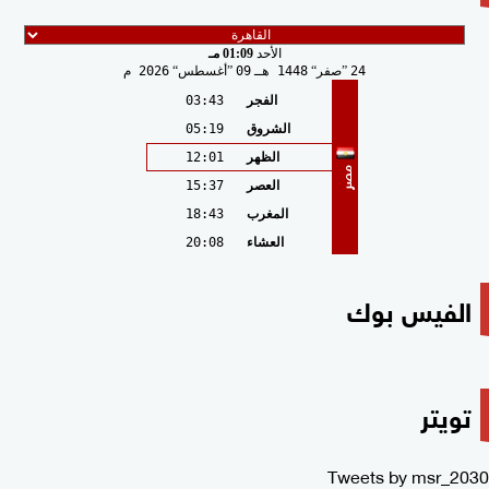
الأحد
01:09 مـ
24
صفر
1448 هـ
09
أغسطس
2026 م
الفجر
03:43
الشروق
05:19
الظهر
12:01
مصر
العصر
15:37
المغرب
18:43
العشاء
20:08
الفيس بوك
تويتر
Tweets by msr_2030