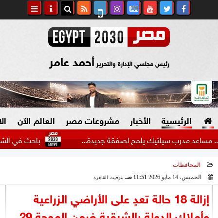
أحمد عامر
رئيس مجلسي الإدارة والتحرير
الرئيسية
الأخبار
مشروعات مصر
العالم الآن
ال
درب سيلتيك يلمح لصفقة جديدة...
باحث في الشؤون الإير
المحافظات
السياسة
صنع في مصر
الخميس، 14 مايو 2026
11:51 صـ
بتوقيت القاهرة
2026-05-14 11:51:10
دين وفتاوى
إزالة 18 حالة تعدٍ على الأراضي الزراعية
الرئاسة
وأملاك الدولة بالشرقية ضمن الموجة 29