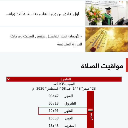
أول تعليق من وزير التعليم بعد منحه الدكتوراه...
«الأرصاد» تعلن تفاصيل طقس السبت ودرجات
الحرارة المتوقعة
مواقيت الصلاة
السبت
01:35 مـ
23
صفر
1448 هـ
08
أغسطس
2026 م
الفجر
03:42
الشروق
05:18
الظهر
12:01
مصر
العصر
15:38
المغرب
18:43