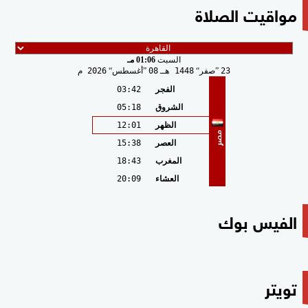
مواقيت الصلاة
السبت
01:06 مـ
23
صفر
1448 هـ
08
أغسطس
2026 م
الفجر
03:42
الشروق
05:18
الظهر
12:01
مصر
العصر
15:38
المغرب
18:43
العشاء
20:09
الفيس بوك
تويتر