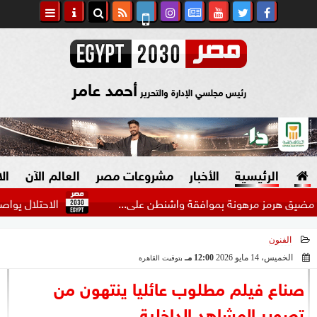
أحمد عامر
رئيس مجلسي الإدارة والتحرير
الرئيسية
الأخبار
مشروعات مصر
العالم الآن
ال
رمز مرهونة بموافقة واشنطن على...
الاحتلال يواصل تجريف
الفنون
السياسة
صنع في مصر
الخميس، 14 مايو 2026
12:00 مـ
بتوقيت القاهرة
2026-05-14 12:00:55
دين وفتاوى
صناع فيلم مطلوب عائليا ينتهون من
الرئاسة
تصوير المشاهد الداخلية