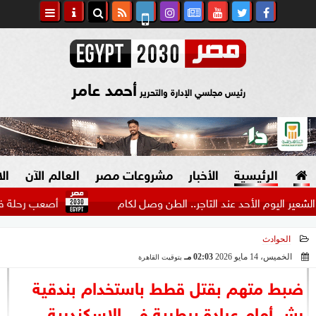
أحمد عامر
رئيس مجلسي الإدارة والتحرير
الرئيسية
الأخبار
مشروعات مصر
العالم الآن
ال
يوم الأحد عند التاجر.. الطن وصل لكام
أصعب رحلة في مسيرة ميس
الحوادث
السياسة
صنع في مصر
الخميس، 14 مايو 2026
02:03 مـ
بتوقيت القاهرة
2026-05-14 14:03:47
دين وفتاوى
ضبط متهم بقتل قطط باستخدام بندقية
الرئاسة
رش أمام عيادة بيطرية في الإسكندرية