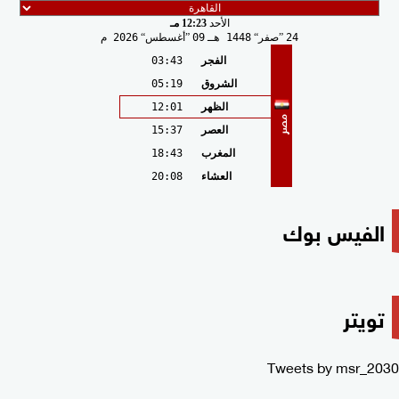
الأحد
12:23 مـ
24
صفر
1448 هـ
09
أغسطس
2026 م
الفجر
03:43
الشروق
05:19
الظهر
12:01
مصر
العصر
15:37
المغرب
18:43
العشاء
20:08
الفيس بوك
تويتر
Tweets by msr_2030