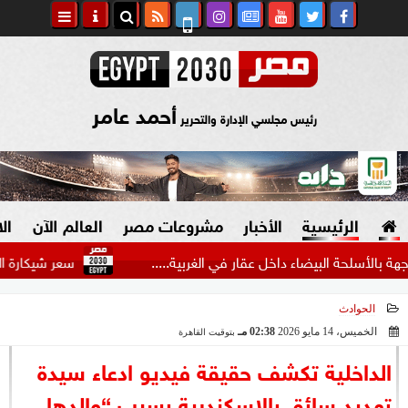
أحمد عامر
رئيس مجلسي الإدارة والتحرير
الرئيسية
الأخبار
مشروعات مصر
العالم الآن
ال
 البيضاء داخل عقار في الغربية.....
سعر شيكارة العلف اليوم
الحوادث
السياسة
صنع في مصر
الخميس، 14 مايو 2026
02:38 مـ
بتوقيت القاهرة
2026-05-14 14:38:47
دين وفتاوى
الداخلية تكشف حقيقة فيديو ادعاء سيدة
الرئاسة
تهديد سائق بالإسكندرية بسبب “والدها