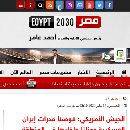
أحمد عامر
رئيس مجلسي الإدارة والتحرير
الرئيسية
الأخبار
مشروعات مصر
العالم الآن
ال
ار يرحلون وإعارات جديدة استعدادًا...
أحمد مجدي يكشف كوالي
العالم الآن
السياسة
صنع في مصر
الخميس، 14 مايو 2026
05:10 مـ
بتوقيت القاهرة
2026-05-14 17:10:40
دين وفتاوى
الجيش الأمريكي: قوضنا قدرات إيران
الرئاسة
العسكرية وعزلنا حلفاءها في المنطقة