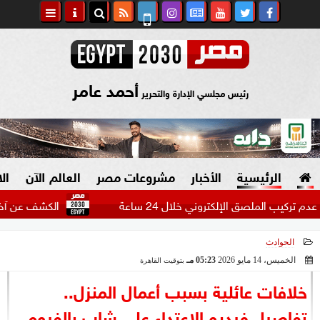
أحمد عامر
رئيس مجلسي الإدارة والتحرير
الرئيسية
الأخبار
مشروعات مصر
العالم الآن
ال
الكشف عن آخر تطورات 
الحوادث
السياسة
صنع في مصر
الخميس، 14 مايو 2026
05:23 مـ
بتوقيت القاهرة
2026-05-14 17:23:10
دين وفتاوى
خلافات عائلية بسبب أعمال المنزل..
الرئاسة
تفاصيل فيديو الاعتداء على شاب بالفيوم