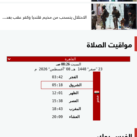
الاحتلال ينسحب من مخيم قلنديا وكفر عقب بعد...
مواقيت الصلاة
السبت
08:26 صـ
23
صفر
1448 هـ
08
أغسطس
2026 م
الفجر
03:42
الشروق
05:18
الظهر
12:01
مصر
العصر
15:38
المغرب
18:43
العشاء
20:09
الفيس بوك