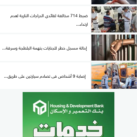
ضبط 714 مخالفة لقائدي الدراجات النارية لعدم
ارتداء...
إحالة مسجل خطر للجنايات بتهمة البلطجة وسرقة...
إصابة 9 أشخاص فى تصادم سيارتين على طريق...