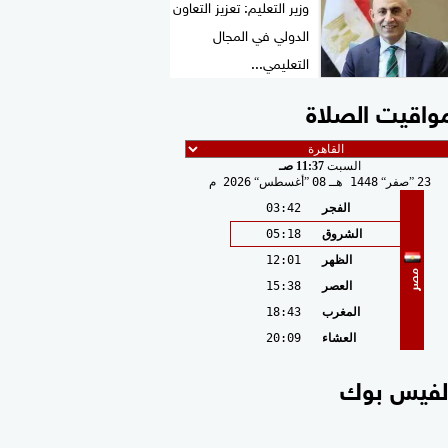
وزير التعليم: تعزيز التعاون
الدولي في المجال
التعليمي...
واقيت الصلاة
السبت
11:37 صـ
23
صفر
1448 هـ
08
أغسطس
2026 م
الفجر
03:42
الشروق
05:18
الظهر
12:01
مصر
العصر
15:38
المغرب
18:43
العشاء
20:09
لفيس بوك