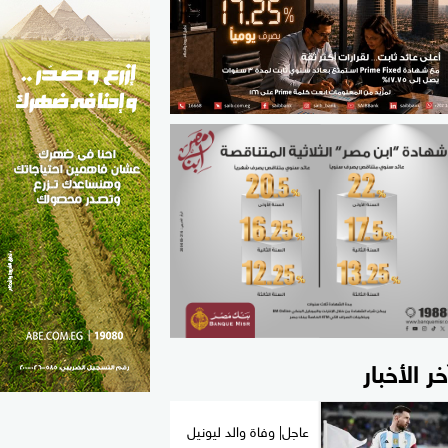
الطب والصحة
مواهب مصر
خر الأخبار
عاجل| وفاة والد ليونيل