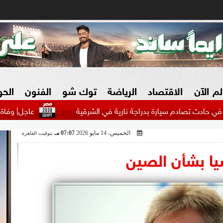
لم الآن
الاقتصاد
الرياضة
توك شو
الفنون
الح
 سيارة بدراجة نارية في الشرقية
عاجل| وفاة والد ليونيل
الخميس، 14 مايو 2026
07:07 مـ
بتوقيت القاهرة
البنوك
بطولات مصرية
فيديو 2030
ش
ا بشأن الصين
الزراعة فى مصر
بطولات عربية
سوق العقارات
بطولات أوروبية
المسؤولية المجتمعية
بطولات عالمية