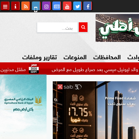
وادث
المحافظات
المنوعات
تقارير وملفات
 ميسي بعد صراع طويل مع المرض
مقتل مدنيين في هجومين أو
كاوي المواطن
السياحة في مصر
التكنولوجيا
المرأة والأسرة
السيارات