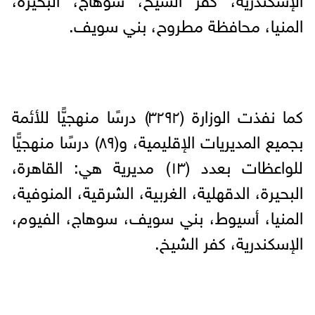
المنيا، محافظة مطروح، بني سويف.
كما نفذت الوزارة (٣٢٩٢) درسًا منهجيًّا للأئمة
بجميع المديريات الإقليمية، و(٨٩) درسًا منهجيًّا
للواعظات بعدد (١٣) مديرية هي: القاهرة،
البحيرة، الدقهلية، الغربية، الشرقية، المنوفية،
المنيا، أسيوط، بني سويف، سوهاج، الفيوم،
الإسكندرية، كفر الشيخ.