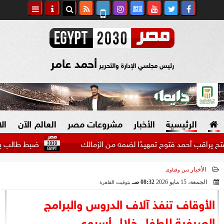
أحمد عامر
رئيس مجلسي الإدارة والتحرير
الرئيسية
الأخبار
مشروعات مصر
العالم الآن
ال
أحمد فتوح تمهيدًا لضمه من الزمالك
ضبط طالب بالإسكندرية أ
الأخبار
دين وفتاوى
السياسة
صنع في مصر
الجمعة، 15 مايو 2026
08:32 صـ
بتوقيت القاهرة
2026-05-15 08:32:46
دين وفتاوى
الأوقاف تنفذ آلاف الدروس والبرامج
الرئاسة
الصيفية للطفل خلال أسبوع