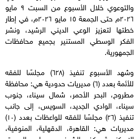
والتوعوي خلال الأسبوع من السبت ٩ مايو
٢٠٢٦م حتى الجمعة ١٥ مايو ٢٠٢٦م، في إطار
خطتها لتعزيز الوعي الديني الرشيد، ونشر
الفكر الوسطي المستنير بجميع محافظات
الجمهورية.
وشهد الأسبوع تنفيذ (٦٢٨) مجلسًا للفقه
للأئمة بعدد (٦) مديريات حدودية هي: محافظة
مطروح، البحر الأحمر، شمال سيناء، جنوب
سيناء، الوادي الجديد، السويس، إلى جانب
تنفيذ (٢٦) مجلسًا للفقه للواعظات بعدد (١٠)
مديريات هي: القاهرة، الدقهلية، المنوفية،
الإسكندرية، كفر الشيخ، سوهاج، البحيرة،