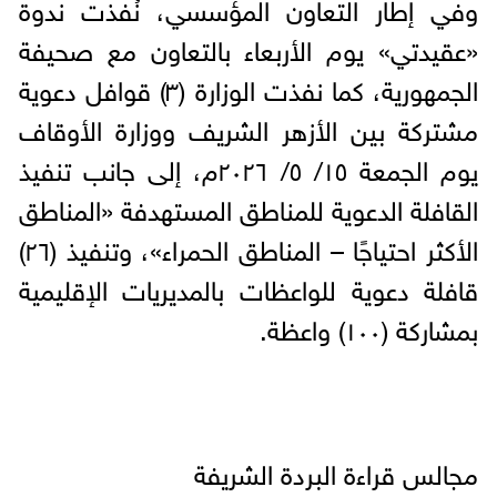
وفي إطار التعاون المؤسسي، نُفذت ندوة
«عقيدتي» يوم الأربعاء بالتعاون مع صحيفة
الجمهورية، كما نفذت الوزارة (٣) قوافل دعوية
مشتركة بين الأزهر الشريف ووزارة الأوقاف
يوم الجمعة ١٥/ ٥/ ٢٠٢٦م، إلى جانب تنفيذ
القافلة الدعوية للمناطق المستهدفة «المناطق
الأكثر احتياجًا – المناطق الحمراء»، وتنفيذ (٢٦)
قافلة دعوية للواعظات بالمديريات الإقليمية
بمشاركة (١٠٠) واعظة.
مجالس قراءة البردة الشريفة