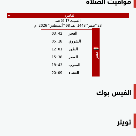
مواقيت الصلاة
السبت
05:17 صـ
23
صفر
1448 هـ
08
أغسطس
2026 م
الفجر
03:42
الشروق
05:18
الظهر
12:01
مصر
العصر
15:38
المغرب
18:43
العشاء
20:09
الفيس بوك
تويتر