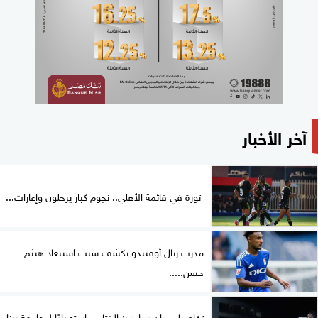
آخر الأخبار
ثورة في قائمة الأهلي.. نجوم كبار يرحلون وإعارات...
مدرب ريال أوفييدو يكشف سبب استبعاد هيثم
حسن.....
تفاصيل مران بيراميدز الختامي استعدادًا لمواجهة ريزا