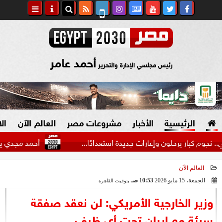
أحمد عامر
رئيس مجلسي الإدارة والتحرير
الرئيسية
الأخبار
مشروعات مصر
العالم الآن
ال
كبار يرحلون وإعارات جديدة استعدادًا...
أحمد مجدي يكشف كوا
العالم الآن
السياسة
صنع في مصر
الجمعة، 15 مايو 2026
10:53 صـ
بتوقيت القاهرة
2026-05-15 10:53:58
دين وفتاوى
وزير الخارجية الأمريكي: لن نعقد صفقة
الرئاسة
سيئة مع إيران تحت أي ظرف