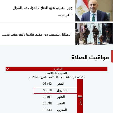
وزير التعليم: تعزيز التعاون الدولي في المجال
التعليمي...
الاحتلال ينسحب من مخيم قلنديا وكفر عقب بعد...
مواقيت الصلاة
السبت
08:17 صـ
23
صفر
1448 هـ
08
أغسطس
2026 م
الفجر
03:42
الشروق
05:18
الظهر
12:01
مصر
العصر
15:38
المغرب
18:43