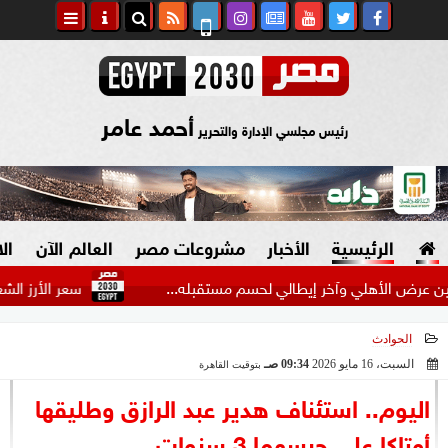
أحمد عامر
رئيس مجلسي الإدارة والتحرير
الرئيسية
الأخبار
مشروعات مصر
العالم الآن
ال
أهلي وآخر إيطالي لحسم مستقبله...
سعر الأرز الشعير اليوم ا
الحوادث
السياسة
صنع في مصر
السبت، 16 مايو 2026
09:34 صـ
بتوقيت القاهرة
2026-05-16 09:34:35
دين وفتاوى
اليوم.. استئناف هدير عبد الرازق وطليقها
الرئاسة
أوتاكا على حبسهما 3 سنوات