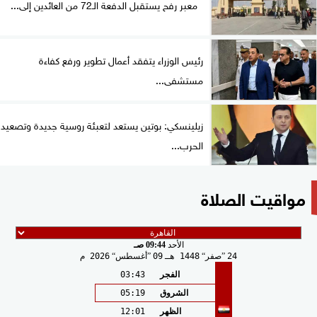
معبر رفح يستقبل الدفعة الـ72 من العائدين إلى...
رئيس الوزراء يتفقد أعمال تطوير ورفع كفاءة
مستشفى...
زيلينسكي: بوتين يستعد لتعبئة روسية جديدة وتصعيد
الحرب...
مواقيت الصلاة
الأحد
09:44 صـ
24
صفر
1448 هـ
09
أغسطس
2026 م
الفجر
03:43
الشروق
05:19
الظهر
12:01