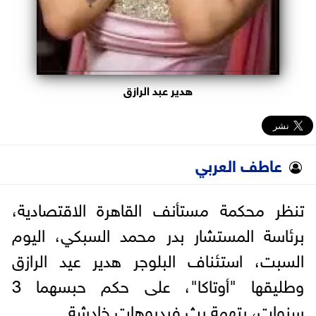
هدير عبد الرازق
عاطف العربي
تنظر محكمة مستأنف القاهرة الاقتصادية،
برئاسة المستشار بدر محمد السبكي، اليوم
السبت، استئناف البلوجر هدير عيد الرازق
وطليقها "أوتاكا"، على حكم حبسهما 3
سنوات، بتهمة بث فيديوهات خادشة.