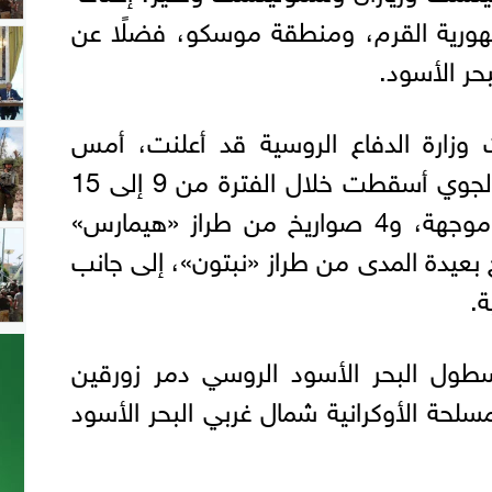
مهورية القرم، ومنطقة موسكو، فضلًا عن
ر الأسود.
زارة الدفاع الروسية قد أعلنت، أمس
الجمعة، أن أنظمة الدفاع الجوي أسقطت خلال الفترة من 9 إلى 15
مايو نحو 18 قنبلة جوية موجهة، و4 صواريخ من طراز «هيمارس»
صنع، و3 صواريخ بعيدة المدى من طراز «نبتون»، إلى جانب
سطول البحر الأسود الروسي دمر زورقين
سلحة الأوكرانية شمال غربي البحر الأسود