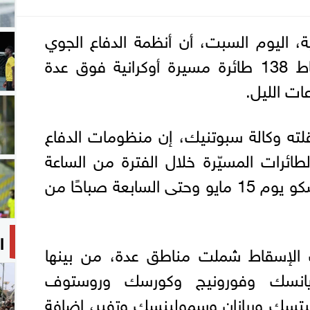
ية، اليوم السبت، أن أنظمة الدفاع الجوي
الروسية تمكنت من إسقاط 138 طائرة مسيرة أوكرانية فوق عدة
ت الليل.
قلته وكالة سبوتنيك، إن منظومات الدفاع
ئرات المسيّرة خلال الفترة من الساعة
الثامنة مساءً بتوقيت موسكو يوم 15 مايو وحتى السابعة صباحًا من
ا
 الإسقاط شملت مناطق عدة، من بينها
ريانسك وفورونيج وكورسك وروستوف
يبيتسك وريازان وسمولينسك وتفير، إضافة