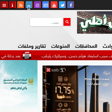
وادث
المحافظات
المنوعات
تقارير وملفات
اد هيثم حسن.. وسيلتيك يترقب
بعد رحلة في الدوري الممتاز.
كاوي المواطن
السياحة في مصر
التكنولوجيا
المرأة والأسرة
السيارات