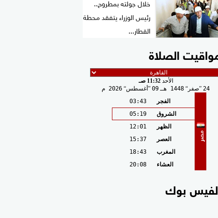
خلال جولته بمطروح..
رئيس الوزراء يتفقد محطة
القطار...
واقيت الصلاة
الأحد
11:32 صـ
24
صفر
1448 هـ
09
أغسطس
2026 م
الفجر
03:43
الشروق
05:19
الظهر
12:01
مصر
العصر
15:37
المغرب
18:43
العشاء
20:08
لفيس بوك