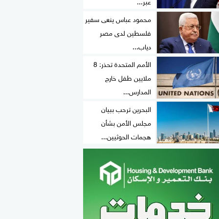
عبر...
محمود عباس ينعى سفير
فلسطين لدى مصر
دياب...
الأمم المتحدة تحذر: 8
ملايين طفل خارج
المدارس...
البحرين ترحب ببيان
مجلس الأمن بشأن
هجمات الحوثيين...