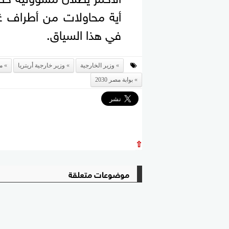
أية محاولات من أطراف غي
في هذا السياق.
وزير الخارجية
وزير خارجية أريتريا
م
بوابة مصر 2030
⇧
موضوعات متعلقة