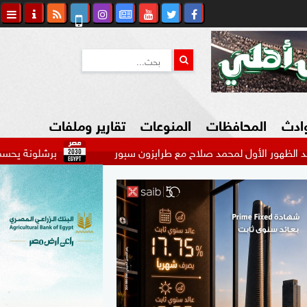
وادث
المحافظات
المنوعات
تقارير وملفات
ول لمحمد صلاح مع طرابزون سبور
برشلونة يحسم بديل ودية ط
كاوي المواطن
السياحة في مصر
التكنولوجيا
المرأة والأسرة
السيارات