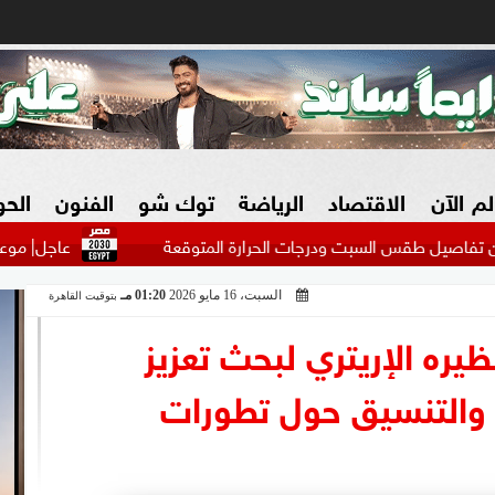
لم الآن
الاقتصاد
الرياضة
توك شو
الفنون
الح
س السبت ودرجات الحرارة المتوقعة
عاجل| موعد الظهور الأ
السبت، 16 مايو 2026
01:20 مـ
بتوقيت القاهرة
البنوك
بطولات مصرية
فيديو 2030
ش
ظيره الإريتري لبحث تعزيز
الزراعة فى مصر
بطولات عربية
ة والتنسيق حول تطورات
سوق العقارات
بطولات أوروبية
المسؤولية المجتمعية
بطولات عالمية