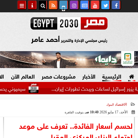
أحمد عامر
رئيس مجلسي الإدارة والتحرير
الرئيسية
الأخبار
مشروعات مصر
العالم الآن
ال
رائيل لساعات ويبحث تطورات إيران...
سيميوني يحسم موقفه من 
الاقتصاد
البنوك
السياسة
صنع في مصر
الأحد، 17 مايو 2026
10:40 صـ
بتوقيت القاهرة
2026-05-17 10:40:27
دين وفتاوى
لحسم أسعار الفائدة.. تعرف على موعد
الرئاسة
اجتماع البنك المركزي المقبل