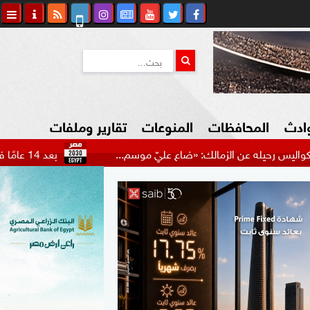
وادث
المحافظات
المنوعات
تقارير وملفات
 الزمالك: «ضاع عليّ موسم...
بعد 14 عامًا في الزمالك.. أنس وائل يهاجم النادي بعد...
كاوي المواطن
السياحة في مصر
التكنولوجيا
المرأة والأسرة
السيارات