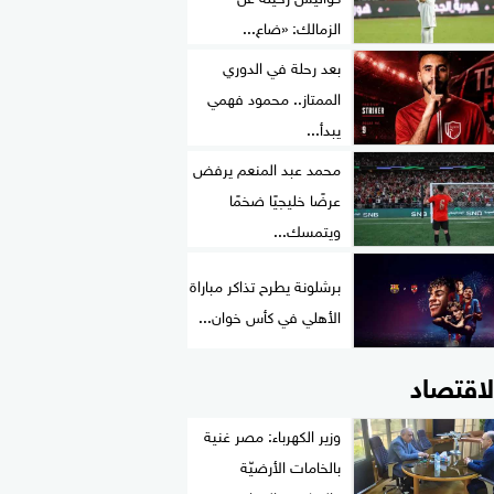
الزمالك: «ضاع...
بعد رحلة في الدوري
الممتاز.. محمود فهمي
يبدأ...
محمد عبد المنعم يرفض
عرضًا خليجيًا ضخمًا
ويتمسك...
برشلونة يطرح تذاكر مباراة
الأهلي في كأس خوان...
لاقتصاد
وزير الكهرباء: مصر غنية
بالخامات الأرضيّة