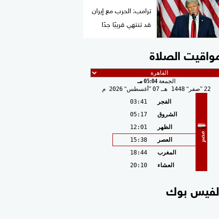
ترامب: الحرب مع إيران
قد تنتهي قريبًا جدًا
واقيت الصلاة
الجمعة
05:04 مـ
22
صفر
1448 هـ
07
أغسطس
2026 م
الفجر
03:41
الشروق
05:17
الظهر
12:01
مصر
العصر
15:38
المغرب
18:44
العشاء
20:10
لفيس بوك