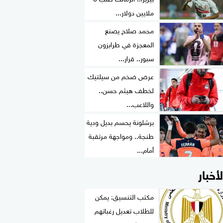
ملايين دولار...
محمد صلاح يصنع
المعجزة في طرابزون
سبور.. قرار...
عرض ضخم من سيلتيك
لخطف هيثم حسن..
واللاعب...
برشلونة يحسم بديل ودية
طنجة.. ومواجهة مرتقبة
أمام...
لأخبار
مكتب التنسيق: يمكن
للطلاب تعديل رغباتهم