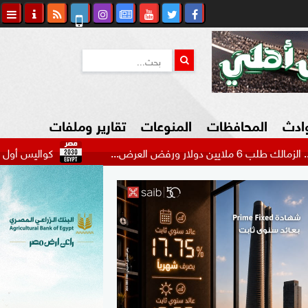
وادث
المحافظات
المنوعات
تقارير وملفات
..
كواليس أول ظهور لمحمد صل
كاوي المواطن
السياحة في مصر
التكنولوجيا
المرأة والأسرة
السيارات