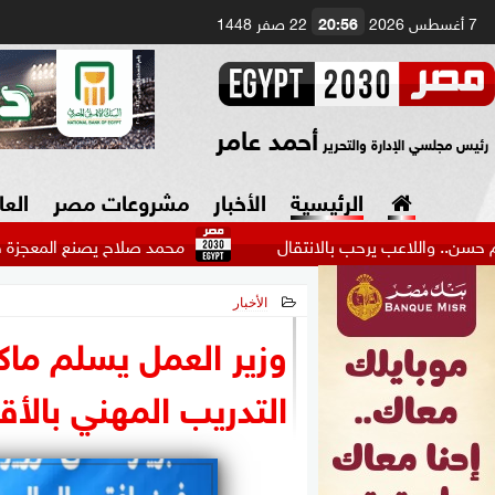
7 أغسطس 2026
20:56
22 صفر 1448
أحمد عامر
رئيس مجلسي الإدارة والتحرير
الرئيسية
الأخبار
مشروعات مصر
العا
 يرحب بالانتقال
محمد صلاح يصنع المعجزة في طرابزون سبور
الأخبار
السياسة
صنع في مصر
2026-05-17 13:24:50
وزير العمل يسلم ما
دين وفتاوى
التدريب المهني بالأ
الرئاسة
البرلمان