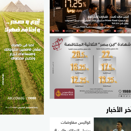
الطب والصحة
مواهب مصر
خر الأخبار
كواليس مفاوضات
بيزيرا.. الزمالك طلب 6