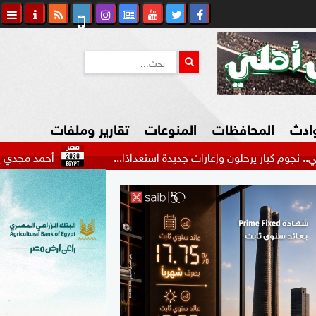
وادث
المحافظات
المنوعات
تقارير وملفات
رحلون وإعارات جديدة استعدادًا...
أحمد مجدي يكشف كواليس ر
كاوي المواطن
السياحة في مصر
التكنولوجيا
المرأة والأسرة
السيارات