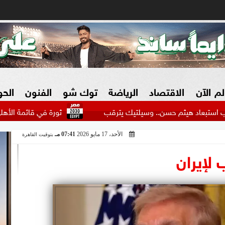
لم الآن
الاقتصاد
الرياضة
توك شو
الفنون
الح
م حسن.. وسيلتيك يترقب
ثورة في قائمة الأهلي.. نجوم كبار ي
الأحد، 17 مايو 2026
07:41 مـ
بتوقيت القاهرة
البنوك
بطولات مصرية
فيديو 2030
ش
 لإيران
الزراعة فى مصر
بطولات عربية
سوق العقارات
بطولات أوروبية
المسؤولية المجتمعية
بطولات عالمية