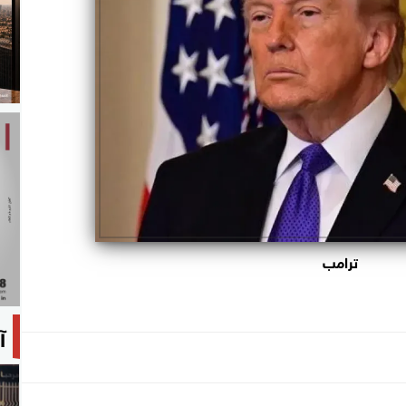
ترامب
آ