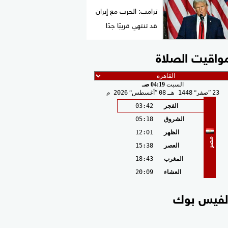
ترامب: الحرب مع إيران
قد تنتهي قريبًا جدًا
واقيت الصلاة
السبت
04:19 صـ
23
صفر
1448 هـ
08
أغسطس
2026 م
الفجر
03:42
الشروق
05:18
الظهر
12:01
مصر
العصر
15:38
المغرب
18:43
العشاء
20:09
لفيس بوك