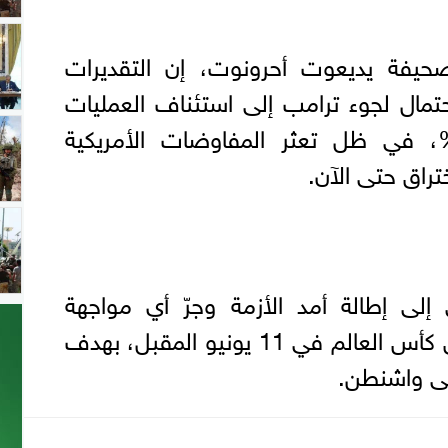
يفة يديعوت أحرونوت، إن التقديرات
احتمال لجوء ترامب إلى استئناف العمليات
عسكرية يبلغ نحو 50%، في ظل تعثر المفاوضات الأمريكية
تراق حتى الآن.
لى إطالة أمد الأزمة وجرّ أي مواجهة
عسكرية إلى ما بعد انطلاق كأس العالم في 11 يونيو المقبل، بهدف
ى واشنطن.