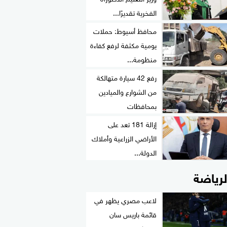
الفخرية تقديرًا...
محافظ أسيوط: حملات
يومية مكثفة لرفع كفاءة
منظومة...
رفع 42 سيارة متهالكة
من الشوارع والميادين
بمحافظات
إزالة 181 تعد على
الأراضي الزراعية وأملاك
الدولة...
لرياضة
لاعب مصري يظهر في
قائمة باريس سان