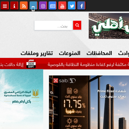
وادث
المحافظات
المنوعات
تقارير وملفات
فاءة منظومة النظافة بالقوصية
إزالة حالات بناء على أراضٍ ز
كاوي المواطن
السياحة في مصر
التكنولوجيا
المرأة والأسرة
السيارات