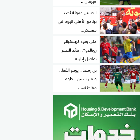
جيرمان...
الحسين عموتة يُحدد
برنامج الأهلي اليوم في
معسكر...
متى يعود كريستيانو
رونالدو؟.. قائد النصر
يواصل إجازته...
بن رمضان يودع الأهلي
ويقترب من خطوة
مفاجئة.....