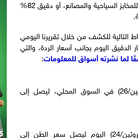
استخراج 72% المخصص للمخابز السياحية والمصانع، أو دقيق 82%
.
 التالية للكشف من خلال تقريرنا اليومي
الدقيق اليوم بجانب أسعار الردة، والتي
ًا لما نشرته أسواق للمعلومات
:
استقر سعر الدقيق (بروتين/26) في السوق المحلي، ليصل إلى
كما هدأ سعر الدقيق (بروتين/24) اليوم ليصل سعر الطن إلى