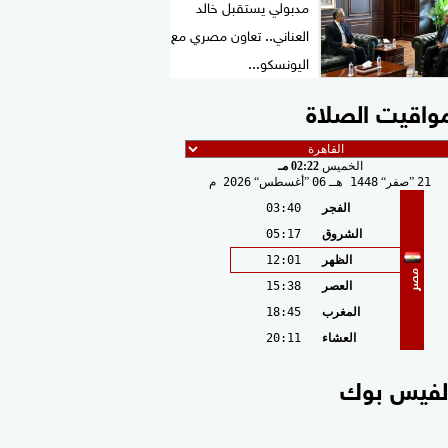
مدبولي يستقبل خالد
العناني.. تعاون مصري مع
اليونسكو...
واقيت الصلاة
الخميس
02:22 مـ
21
صفر
1448 هـ
06
أغسطس
2026 م
الفجر
03:40
الشروق
05:17
الظهر
12:01
مصر
العصر
15:38
المغرب
18:45
العشاء
20:11
لفيس بوك