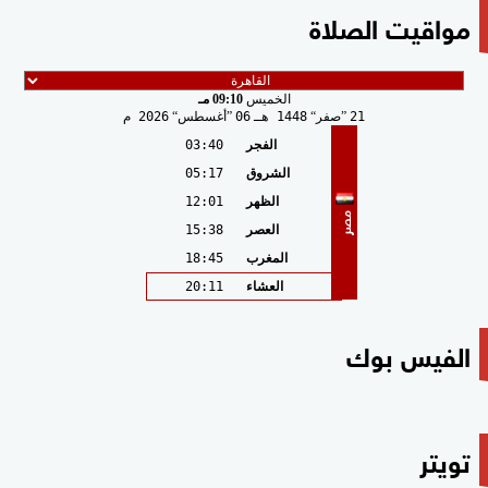
مواقيت الصلاة
الخميس
09:10 مـ
21
صفر
1448 هـ
06
أغسطس
2026 م
الفجر
03:40
الشروق
05:17
الظهر
12:01
مصر
العصر
15:38
المغرب
18:45
العشاء
20:11
الفيس بوك
تويتر