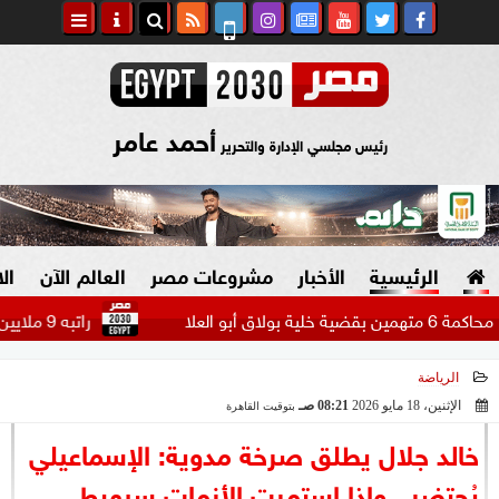
أحمد عامر
رئيس مجلسي الإدارة والتحرير
الرئيسية
الأخبار
مشروعات مصر
العالم الآن
ال
راتبه 9 ملايين دولار.. بيراميدز يتحرك لضم مهاجم الاتحاد السعودي...
الرياضة
السياسة
صنع في مصر
الإثنين، 18 مايو 2026
08:21 صـ
بتوقيت القاهرة
2026-05-18 08:21:21
دين وفتاوى
خالد جلال يطلق صرخة مدوية: الإسماعيلي
الرئاسة
يُحتضر.. وإذا استمرت الأزمات سيهبط