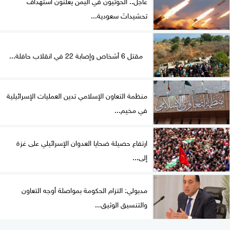
عاجل.. الحوثيون في اليمن يعلنون استهداف
تحشيداتَ سعودية...
مقتل 6 أشخاص وإصابة 22 في انقلاب حافلة...
منظمة التعاون الإسلامي تدين العمليات الإسرائيلية
في مخيم...
ارتفاع حصيلة ضحايا العدوان الإسرائيلي على غزة
إلى...
مدبولي: التزام الحكومة بمواصلة أوجه التعاون
والتنسيق الوثيق...