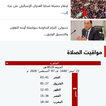
ارتفاع حصيلة ضحايا العدوان الإسرائيلي على غزة
إلى...
مدبولي: التزام الحكومة بمواصلة أوجه التعاون
والتنسيق الوثيق...
مواقيت الصلاة
الجمعة
03:25 صـ
22
صفر
1448 هـ
07
أغسطس
2026 م
الفجر
03:41
الشروق
05:17
الظهر
12:01
مصر
العصر
15:38
المغرب
18:44