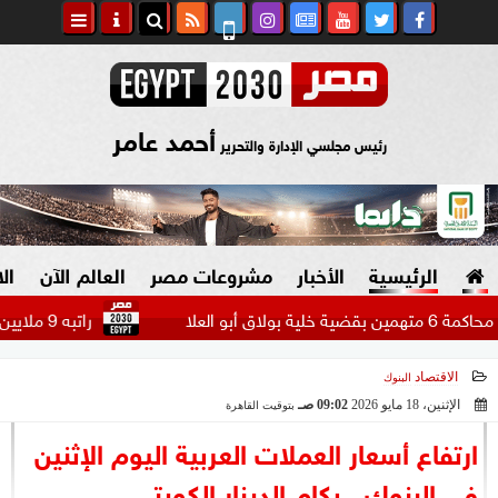
أحمد عامر
رئيس مجلسي الإدارة والتحرير
الرئيسية
الأخبار
مشروعات مصر
العالم الآن
ال
راتبه 9 ملايين دولار.. بيراميدز يتحرك لضم مهاجم الاتحاد السعودي...
الاقتصاد
البنوك
السياسة
صنع في مصر
الإثنين، 18 مايو 2026
09:02 صـ
بتوقيت القاهرة
2026-05-18 09:02:02
دين وفتاوى
ارتفاع أسعار العملات العربية اليوم الإثنين
الرئاسة
في البنوك.. بكام الدينار الكويتي