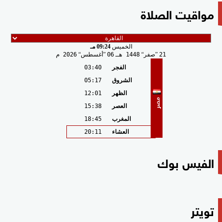
مواقيت الصلاة
الخميس
09:24 مـ
21
صفر
1448 هـ
06
أغسطس
2026 م
الفجر
03:40
الشروق
05:17
الظهر
12:01
مصر
العصر
15:38
المغرب
18:45
العشاء
20:11
الفيس بوك
تويتر