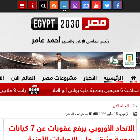
أحمد عامر
رئيس مجلسي الإدارة والتحرير
الرئيسية
الأخبار
مشروعات مصر
العالم الآن
ال
راتبه 9 ملايين دولار.. بيراميدز يتحرك لضم مهاجم الاتحاد السعودي...
العالم الآن
السياسة
صنع في مصر
الإثنين، 18 مايو 2026
01:06 مـ
بتوقيت القاهرة
2026-05-18 13:06:41
دين وفتاوى
الاتحاد الأوروبي يرفع عقوبات عن 7 كيانات
الرئاسة
سورية ويُبقي على الإجراءات الأمنية