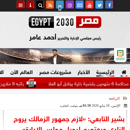
أحمد عامر
رئيس مجلسي الإدارة والتحرير
الرئيسية
الأخبار
مشروعات مصر
العالم الآن
ال
راتبه 9 ملايين دولار.. بيراميدز يتحرك لضم مهاجم الاتحاد السعودي...
الرياضة
السياسة
صنع في مصر
الإثنين، 18 مايو 2026
01:59 مـ
بتوقيت القاهرة
2026-05-18 13:59:23
دين وفتاوى
بشير التابعي: «لازم جمهور الزمالك يروح
الرئاسة
النادي ويعتصم لرحيل مجلس الإدارة»