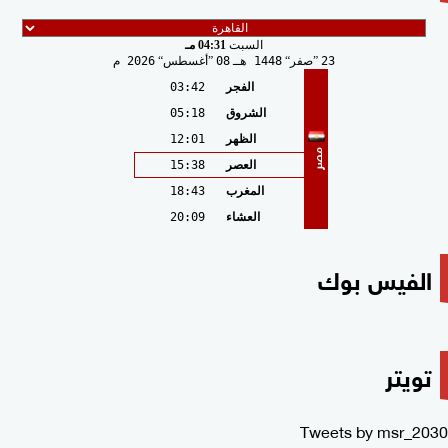
السبت
04:31 مـ
23
صفر
1448 هـ
08
أغسطس
2026 م
الفجر
03:42
الشروق
05:18
الظهر
12:01
مصر
العصر
15:38
المغرب
18:43
العشاء
20:09
الفيس بوك
تويتر
Tweets by msr_2030