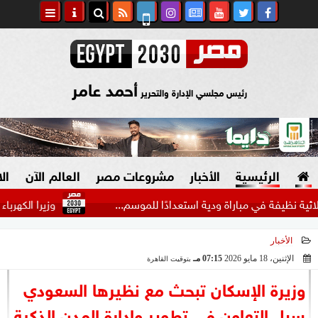
أحمد عامر
رئيس مجلسي الإدارة والتحرير
الرئيسية
الأخبار
مشروعات مصر
العالم الآن
ال
ي مباراة ودية استعدادًا للموسم...
وزيرا الكهرباء والتخطيط 
الأخبار
السياسة
صنع في مصر
الإثنين، 18 مايو 2026
07:15 مـ
بتوقيت القاهرة
2026-05-18 19:15:29
دين وفتاوى
وزيرة الإسكان تبحث مع نظيرها السعودي
الرئاسة
سبل التعاون في تطوير وإدارة المدن الذكية