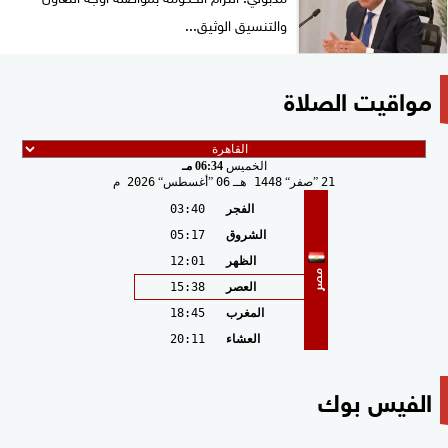
والتنسيق الوثيق...
مواقيت الصلاة
الخميس
06:34 مـ
21
صفر
1448 هـ
06
أغسطس
2026 م
الفجر
03:40
الشروق
05:17
الظهر
12:01
مصر
العصر
15:38
المغرب
18:45
العشاء
20:11
الفيس بوك