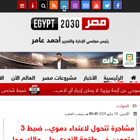
أحمد عامر
رئيس مجلسي الإدارة والتحرير
الرئيسية
الأخبار
مشروعات مصر
العالم الآن
ال
ة بيزيرا: لا يمكن إجبار أي لاعب...
ضبط شخص انتحل صفة ض
الحوادث
السياسة
صنع في مصر
الإثنين، 18 مايو 2026
09:49 مـ
بتوقيت القاهرة
2026-05-18 21:49:19
دين وفتاوى
مشاجرة تتحول لاعتداء دموي.. ضبط 3
الرئاسة
متهمين في واقعة التعدي على مالك محل