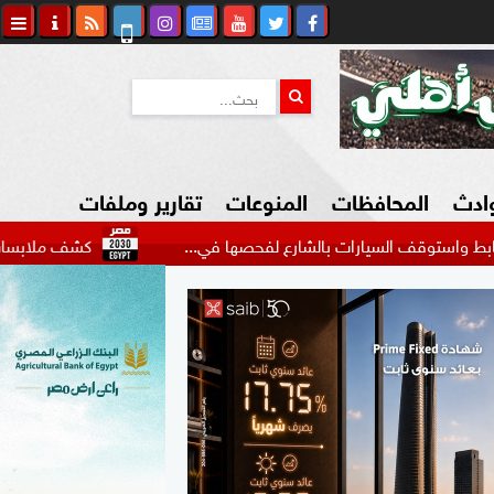
وادث
المحافظات
المنوعات
تقارير وملفات
ارات بالشارع لفحصها في...
كشف ملابسات فيديو التنقيب 
كاوي المواطن
السياحة في مصر
التكنولوجيا
المرأة والأسرة
السيارات