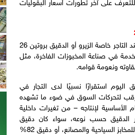
لتعرف على آخر تطورات أسعار البقوليات
ويعد سعر الدقيق اليوم عند التاجر خاصة الزيرو أو الدقيق بروتين 26
تخدمة في صناعة المخبوزات الفاخرة، مثل
قاوته ونعومة قوامه.
ليوم استقرارًا نسبيًا لدى التجار في
رقب لتحركات السوق في ضوء ما تشهده
ام الأساسية لإنتاجه – من تغيرات داخلية
ر الدقيق حسب نوعه، سواء كان دقيق
استخراج 72% المخصص للمخابز السياحية والمصانع، أو دقيق 82%