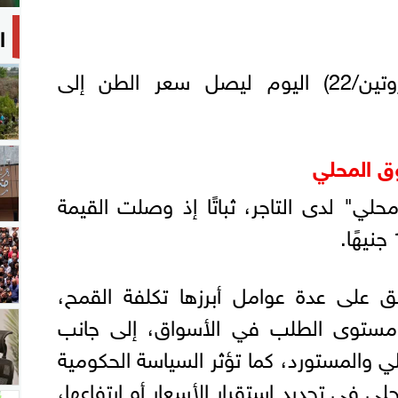
ا
واستقر سعر الدقيق (بروتين/22) اليوم ليصل سعر الطن إلى
وق المحلي
لي" لدى التاجر، ثباتًا إذ وصلت القيمة
ق على عدة عوامل أبرزها تكلفة القمح،
ومستوى الطلب في الأسواق، إلى جانب
 والمستورد، كما تؤثر السياسة الحكومية
لي في تحديد استقرار الأسعار أو ارتفاعها،