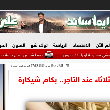
لم الآن
الاقتصاد
الرياضة
توك شو
الفنون
الح
ازدراء الكونجرس
ضبط شخص انتحل صفة ضابط واستوقف السي
الثلاثاء، 19 مايو 2026
07:15 صـ
بتوقيت القاهرة
البنوك
بطولات مصرية
فيديو 2030
ش
اثاء عند التاجر.. بكام شيكارة
الزراعة فى مصر
بطولات عربية
سوق العقارات
بطولات أوروبية
المسؤولية المجتمعية
بطولات عالمية