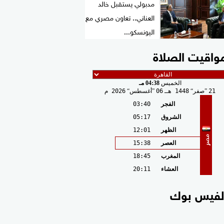
مدبولي يستقبل خالد
العناني.. تعاون مصري مع
اليونسكو...
واقيت الصلاة
الخميس
04:38 مـ
21
صفر
1448 هـ
06
أغسطس
2026 م
الفجر
03:40
الشروق
05:17
الظهر
12:01
مصر
العصر
15:38
المغرب
18:45
العشاء
20:11
لفيس بوك