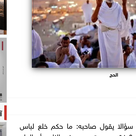
الحج
آ
ة سؤالا يقول صاحبه: ما حكم خلع لباس
إحرام؟ فقد سمعت من بعض الناس أن الحاج