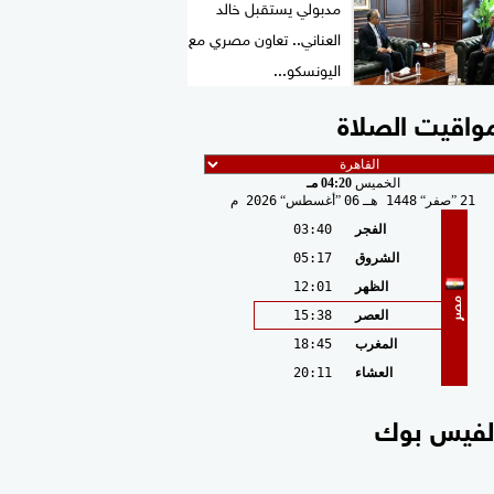
مدبولي يستقبل خالد
العناني.. تعاون مصري مع
اليونسكو...
واقيت الصلاة
الخميس
04:20 مـ
21
صفر
1448 هـ
06
أغسطس
2026 م
الفجر
03:40
الشروق
05:17
الظهر
12:01
مصر
العصر
15:38
المغرب
18:45
العشاء
20:11
لفيس بوك