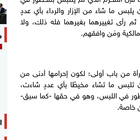
ن يلبس ما شاء من الإزار والرداء بأي عددٍ
اءً ثم رأى تغييرهما بغيرهما فله ذلك، ولا
مالكية ومَن وافقهم.
م
رأة من باب أولى؛ لكون إحرامها أدنى من
أن تلبس ما تشاء مخيطًا بأي عددٍ شاءت،
ظور في اللبس، وهو في حقها -كما سبق-
ن خاصة.
ا