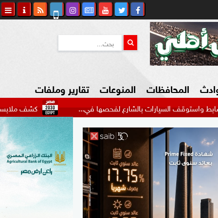
وادث
المحافظات
المنوعات
تقارير وملفات
يارات بالشارع لفحصها في...
كشف ملابسات فيديو التنقيب
كاوي المواطن
السياحة في مصر
التكنولوجيا
المرأة والأسرة
السيارات