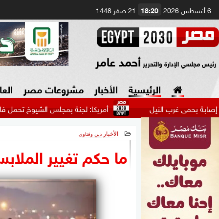
6 أغسطس 2026
18:20
21 صفر 1448
أحمد عامر
رئيس مجلسي الإدارة والتحرير
الرئيسية
الأخبار
مشروعات مصر
العا
رب النيل
أمريكا: لجنة بمجلس الشيوخ تحمل فاوتشي مسئولية
الأخبار
دين وفتاوى
السياسة
صنع في مصر
2026-05-19 07:22:29
ما حكم تغيير الملابس 
دين وفتاوى
الرئاسة
البرلمان