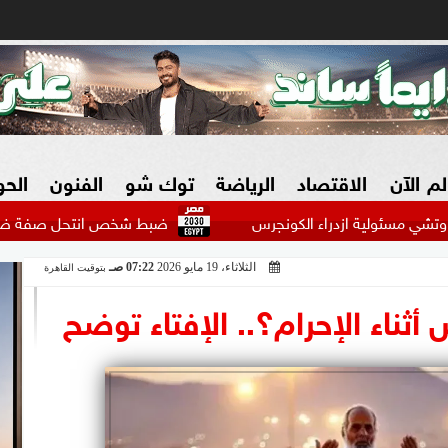
لم الآن
الاقتصاد
الرياضة
توك شو
الفنون
الح
 ازدراء الكونجرس
ضبط شخص انتحل صفة ضابط واستوقف الس
الثلاثاء، 19 مايو 2026
07:22 صـ
بتوقيت القاهرة
البنوك
بطولات مصرية
فيديو 2030
ش
أثناء الإحرام؟.. الإفتاء توضح
الزراعة فى مصر
بطولات عربية
سوق العقارات
بطولات أوروبية
المسؤولية المجتمعية
بطولات عالمية