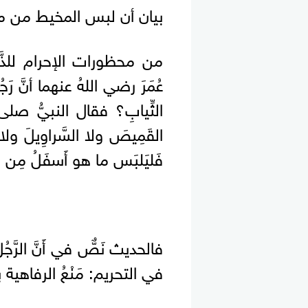
بيان أن لبس المخيط من م
من محظورات الإحرام للذَّ
عُمَرَ رضي اللهُ عنهما أنَّ رَج
الثِّيابِ؟ فقال النبيُّ صلى 
القَمِيصَ ولا السَّراوِيلَ ولا الب
فَليَلبَس ما هو أَسفَلُ مِن 
فالحديث نَصٌّ في أَنَّ الرَّجُ
في التحريم: مَنْعُ الرفاهية 