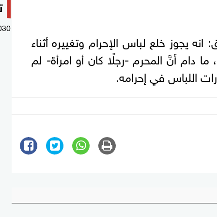
ت
030
نه يجوز خلع لباس الإحرام وتغييره أثناء
ا دام أَنَّ المحرم -رجلًا كان أو امرأة- لم
ات اللباس في إحرامه.