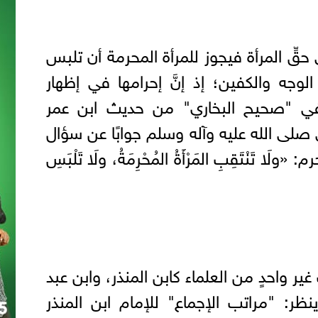
ي حقِّ المرأة فيجوز للمرأة المحرمة أن تلبس
لوجه والكفين؛ إذ إنَّ إحرامها في إظهار
في "صحيح البخاري" من حديث ابن عمر
صلى الله عليه وآله وسلم جوابًا عن سؤال
ا تَنْتَقِبِ المَرْأَةُ المُحْرِمَةُ، ولَا تَلْبَسِ
غير واحدٍ من العلماء كابن المنذر، وابن عبد
نظر: "مراتب الإجماع" للإمام ابن المنذر