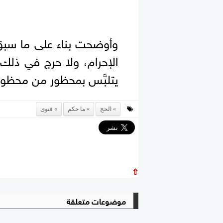
وأوضحت بناء على ما سبق: ا
الإحرام، ولا حرج في ذلك، م
يتلبَّس بمحظور من محظور
الحج
ما حكم
فتوى
⇧
موضوعات متعلقة