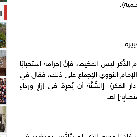
ا
يره
الذَّكَر لبس المخيط، فإنَّ إحرامه استحبابًا
ل الإمام النووي الإجماع على ذلك، فقال في
 (7/ 217، ط. دار الفكر): [السُّنَّة أن يُحرِمَ في إزارٍ ورداءٍ
بابِه] اهـ.
فإن المحرم الذي لم يتَلبَّس بمحظور في