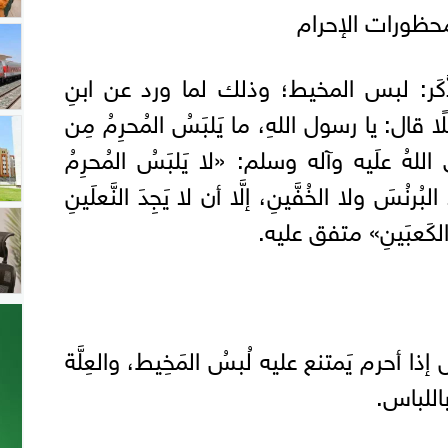
حظورات الإحرام
كَر: لبس المخيط؛ وذلك لما ورد عن ابنِ
ُلًا قال: يا رسول اللهِ، ما يَلبَسُ المُحرِمُ مِن
اللهُ علَيه وآله وسلم: «لا يَلبَسُ المُحرِمُ
ُرنُسَ ولا الخُفَّينِ، إلَّا أن لا يَجِدَ النَّعلَينِ
الكَعبَينِ» متفق عليه.
ل إذا أحرم يَمتنع عليه لُبسُ المَخِيط، والعِلَّة
باللباس.