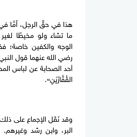
هذا في حقِّ الرجل، أَمَّا ف
ما تشاء ولو مخيطًا لغير ا
الوجه والكفين خاصة؛ ف
رضي الله عنهما قول النبي 
أحد الصحابة عن لباس المحرم: «ولَ
القُفَّازَيْنِ».
وقد نَقَل الإجماع على ذلك 
البر، وابن رشد وغيرهم. ي