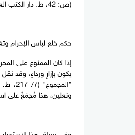
(ص: 42، ط. دار الكتب العلمية).
حكم خلع لباس الإحرام وتغي
إذا كان الممنوع على المحرم 
يكون بإزارٍ ورداءٍ، وقد نق
"المجموع"
ونعلينِ، هذا مُجمَعٌ على استح
وفي سياق هذا الاستحباب 