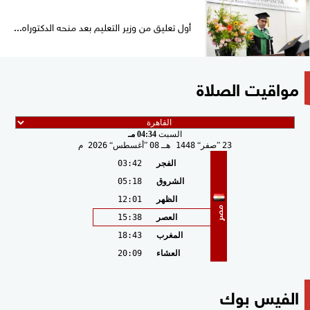
أول تعليق من وزير التعليم بعد منحه الدكتوراه...
مواقيت الصلاة
السبت
04:34 مـ
23
صفر
1448 هـ
08
أغسطس
2026 م
الفجر
03:42
الشروق
05:18
الظهر
12:01
مصر
العصر
15:38
المغرب
18:43
العشاء
20:09
الفيس بوك