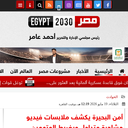
أحمد عامر
رئيس مجلسي الإدارة والتحرير
الرئيسية
الأخبار
مشروعات مصر
العالم الآن
ال
ة عسكرية ألمانية بعد العثور على...
توغل قوات إسرائيلية في
الحوادث
السياسة
صنع في مصر
الثلاثاء، 19 مايو 2026
12:19 مـ
بتوقيت القاهرة
2026-05-19 12:19:09
دين وفتاوى
أمن البحيرة يكشف ملابسات فيديو
الرئاسة
مشاجرة متداول ويضبط المتهمين