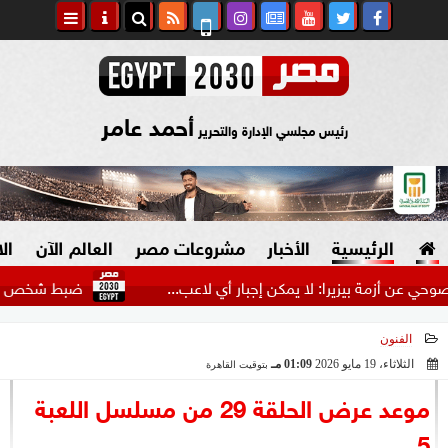
أحمد عامر
رئيس مجلسي الإدارة والتحرير
الرئيسية
الأخبار
مشروعات مصر
العالم الآن
ال
زمة بيزيرا: لا يمكن إجبار أي لاعب...
ضبط شخص انتحل صفة 
الفنون
السياسة
صنع في مصر
الثلاثاء، 19 مايو 2026
01:09 مـ
بتوقيت القاهرة
2026-05-19 13:09:22
دين وفتاوى
موعد عرض الحلقة 29 من مسلسل اللعبة
الرئاسة
5