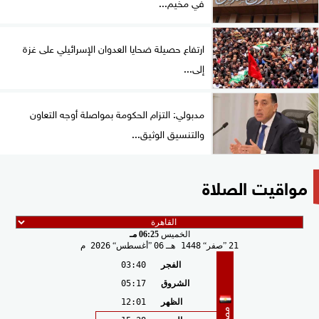
في مخيم...
ارتفاع حصيلة ضحايا العدوان الإسرائيلي على غزة
إلى...
مدبولي: التزام الحكومة بمواصلة أوجه التعاون
والتنسيق الوثيق...
مواقيت الصلاة
الخميس
06:25 مـ
21
صفر
1448 هـ
06
أغسطس
2026 م
الفجر
03:40
الشروق
05:17
الظهر
12:01
مصر