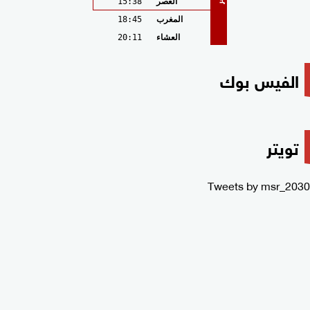
العصر
15:38
المغرب
18:45
العشاء
20:11
الفيس بوك
تويتر
Tweets by msr_2030