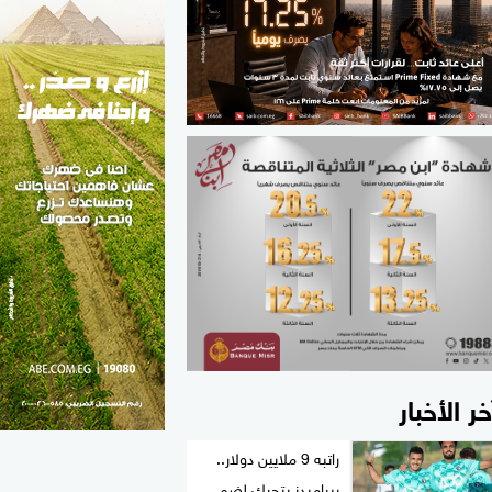
الطب والصحة
مواهب مصر
خر الأخبار
راتبه 9 ملايين دولار..
بيراميدز يتحرك لضم