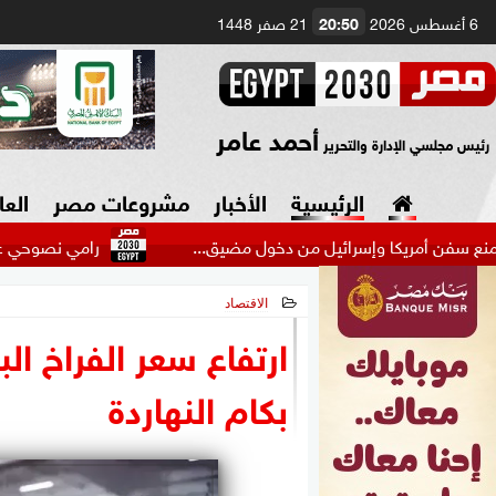
6 أغسطس 2026
20:50
21 صفر 1448
أحمد عامر
رئيس مجلسي الإدارة والتحرير
الرئيسية
الأخبار
مشروعات مصر
العا
كا وإسرائيل من دخول مضيق...
رامي نصوحي عن أزمة بيزيرا: ل
الاقتصاد
السياسة
صنع في مصر
2026-05-19 14:46:03
ارتفاع سعر الفراخ البي
دين وفتاوى
بكام النهاردة
الرئاسة
البرلمان