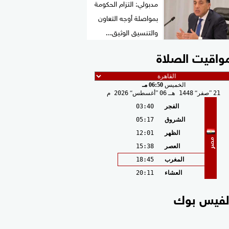
مدبولي: التزام الحكومة
بمواصلة أوجه التعاون
والتنسيق الوثيق...
واقيت الصلاة
الخميس
06:50 مـ
21
صفر
1448 هـ
06
أغسطس
2026 م
الفجر
03:40
الشروق
05:17
الظهر
12:01
مصر
العصر
15:38
المغرب
18:45
العشاء
20:11
لفيس بوك