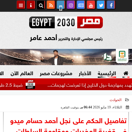
أحمد عامر
رئيس مجلسي الإدارة والتحرير
الرئيسية
الأخبار
مشروعات مصر
العالم الآن
ال
اجمة دول الخليج إذا تعرضت لهجمات...
ضبط 2.5 طن هيدرو بـ1.4 مليار جنيه في مزرعتين بالإسماعيلية
الحوادث
السياسة
صنع في مصر
الثلاثاء، 19 مايو 2026
06:44 مـ
بتوقيت القاهرة
2026-05-19 18:44:31
دين وفتاوى
تفاصيل الحكم على نجل أحمد حسام ميدو
الرئاسة
في قضية المخدرات ومقاومة السلطات