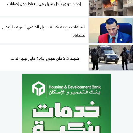
إخماد حريق داخل منزل فى العياط دون إصابات
اعترافات جديدة تكشف حيل القاضي المزيف للإيقاع
بضحاياه
ضبط 2.5 طن هيدرو بـ1.4 مليار جنيه في...