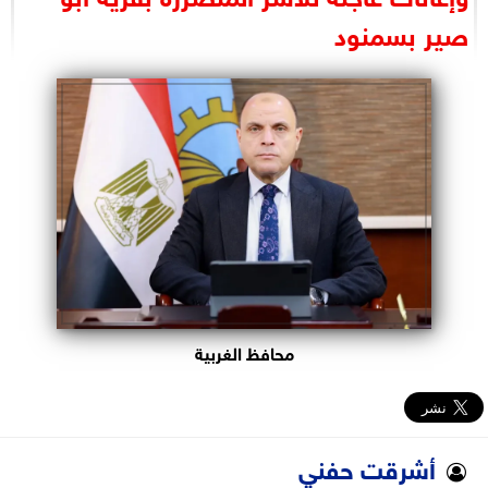
البرلمان
صير بسمنود
الوزارات
الأحزاب
محافظ الغربية
أشرقت حفني