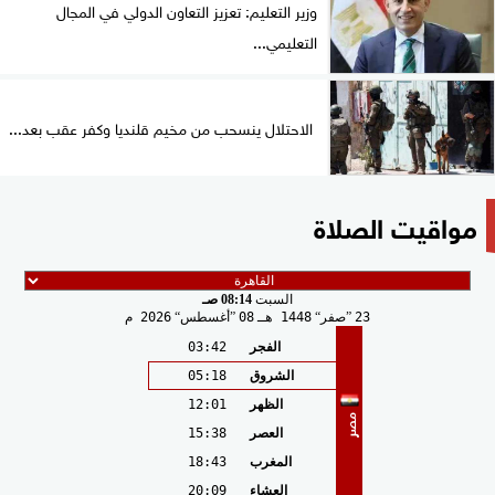
وزير التعليم: تعزيز التعاون الدولي في المجال
التعليمي...
الاحتلال ينسحب من مخيم قلنديا وكفر عقب بعد...
مواقيت الصلاة
السبت
08:14 صـ
23
صفر
1448 هـ
08
أغسطس
2026 م
الفجر
03:42
الشروق
05:18
الظهر
12:01
مصر
العصر
15:38
المغرب
18:43
العشاء
20:09