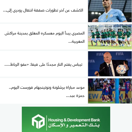
الكشف عن آخر تطورات صفقة انتقال رودري إلى...
المصري يبدأ اليوم معسكره المغلق بمدينة مراكش
المغربية...
تيباس يفتح النار مجددًا على فيفا: «عفو الرباط.....
موعد مباراة برشلونة ونوتينجهام فورست اليوم..
حمزة عبد...