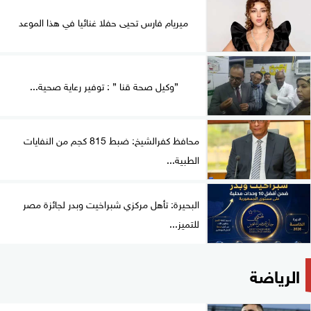
ميريام فارس تحيى حفلا غنائيا في هذا الموعد
”وكيل صحة قنا ” : توفير رعاية صحية...
محافظ كفرالشيخ: ضبط 815 كجم من النفايات
الطبية...
البحيرة: تأهل مركزي شبراخيت وبدر لجائزة مصر
للتميز...
الرياضة