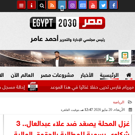
أحمد عامر
رئيس مجلسي الإدارة والتحرير
الرئيسية
الأخبار
مشروعات مصر
العالم الآن
ال
ارس تحيى حفلا غنائيا في هذا الموعد
إحالة مسجل خطر  للجناي
الرياضة
السياسة
صنع في مصر
الأربعاء، 20 مايو 2026
12:47 مـ
بتوقيت القاهرة
2026-05-20 12:47:32
دين وفتاوى
غزل المحلة يصعّد ضد علاء عبدالعال.. 3
الرئاسة
شكاوى رسمية للمطالبة بالحقوق المالية