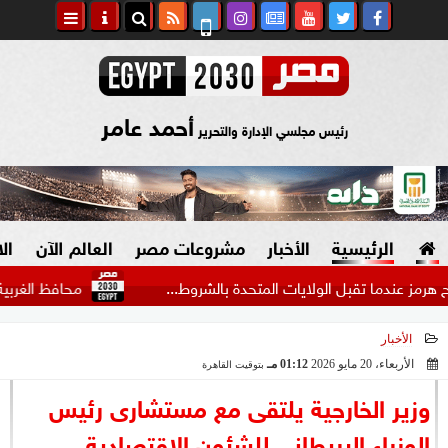
أحمد عامر
رئيس مجلسي الإدارة والتحرير
الرئيسية
الأخبار
مشروعات مصر
العالم الآن
ال
ا تقبل الولايات المتحدة بالشروط...
محافظ الغربية يستقبل و
الأخبار
السياسة
صنع في مصر
الأربعاء، 20 مايو 2026
01:12 مـ
بتوقيت القاهرة
2026-05-20 13:12:58
دين وفتاوى
وزير الخارجية يلتقى مع مستشارى رئيس
الرئاسة
الوزراء البريطاني للشئون الاقتصادية