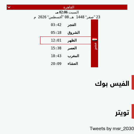
السبت
02:06 مـ
23
صفر
1448 هـ
08
أغسطس
2026 م
الفجر
03:42
الشروق
05:18
الظهر
12:01
مصر
العصر
15:38
المغرب
18:43
العشاء
20:09
الفيس بوك
تويتر
Tweets by msr_2030