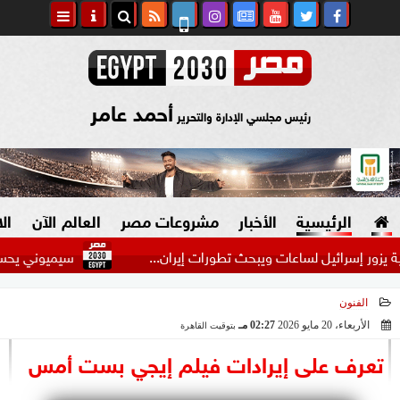
أحمد عامر
رئيس مجلسي الإدارة والتحرير
الرئيسية
الأخبار
مشروعات مصر
العالم الآن
ال
 إسرائيل لساعات ويبحث تطورات إيران...
سيميوني يحسم موقفه م
الفنون
السياسة
صنع في مصر
الأربعاء، 20 مايو 2026
02:27 مـ
بتوقيت القاهرة
2026-05-20 14:27:58
دين وفتاوى
تعرف على إيرادات فيلم إيجي بست أمس
الرئاسة