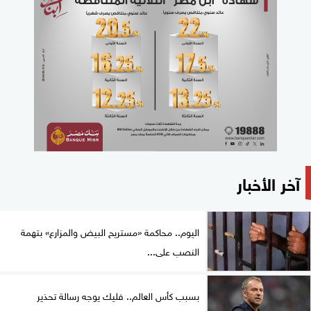
آخر الأخبار
اليوم.. محاكمة «مستريح البيض والمزارع» بتهمة
النصب على...
بسبب كأس العالم.. فليك يوجه رسالة تحذير