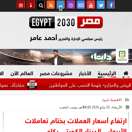
أحمد عامر
رئيس مجلسي الإدارة والتحرير
الرئيسية
الأخبار
مشروعات مصر
العالم الآن
ال
زارع» بتهمة النصب على المواطنين
مفاجأة.. عموتة يُحدد برن
الاقتصاد
البنوك
السياسة
صنع في مصر
الأربعاء، 20 مايو 2026
03:13 مـ
بتوقيت القاهرة
2026-05-20 15:13:28
دين وفتاوى
ارتفاع أسعار العملات بختام تعاملات
الرئاسة
الأربعاء.. الدينار الكويتي بكام