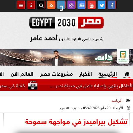
أحمد عامر
رئيس مجلسي الإدارة والتحرير
الرئيسية
الأخبار
مشروعات مصر
العالم الآن
ال
هي بإصابة عامل في مدينة نصر.....
قفزة في سعر كرتونة الب
الرياضة
السياسة
صنع في مصر
الأربعاء، 20 مايو 2026
05:40 مـ
بتوقيت القاهرة
2026-05-20 17:40:50
دين وفتاوى
تشكيل بيراميدز في مواجهة سموحة
الرئاسة