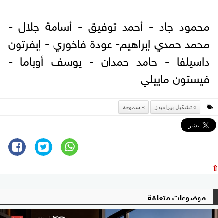
محمود جاد - أحمد توفيق - أسامة جلال -
محمد حمدي إبراهيم- عودة فاخوري - إيفرتون
داسيلفا - حامد حمدان - يوسف أوباما -
فيستون ماييلي
تشكيل بيراميدز
سموحة
⇧
موضوعات متعلقة