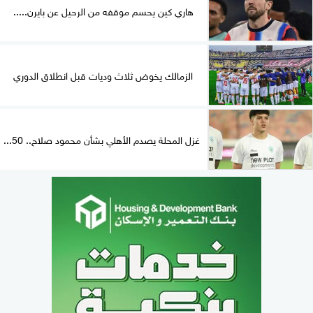
هاري كين يحسم موقفه من الرحيل عن بايرن.....
الزمالك يخوض ثلاث وديات قبل انطلاق الدوري
غزل المحلة يصدم الأهلي بشأن محمود صلاح.. 50...