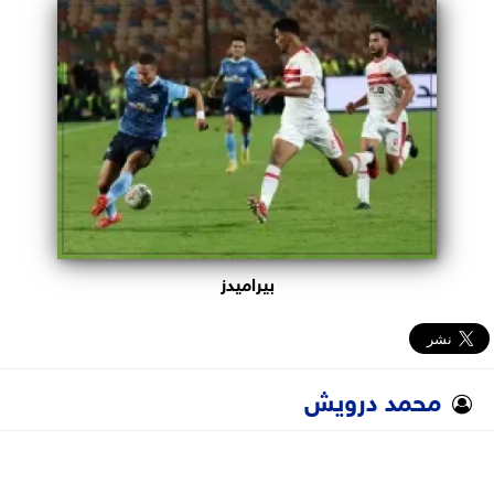
البرلمان
الوزارات
الأحزاب
بيراميدز
محمد درويش