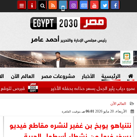
أحمد عامر
رئيس مجلسي الإدارة والتحرير
الرئيسية
الأخبار
مشروعات مصر
العالم الآن
ال
 يثير الجدل بسعر حذاءه بحفله الأخير
قبرص تتوقع وصول غاز حقل
العالم الآن
السياسة
صنع في مصر
الأربعاء، 20 مايو 2026
06:01 مـ
بتوقيت القاهرة
2026-05-20 18:01:37
دين وفتاوى
نتنياهو يوبخ بن غفير لنشره مقاطع فيديو
الرئاسة
يسخر فيها من نشطاء أسطول الحرية